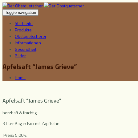
Toggle navigation
Startseite
Produkte
Obstquetscherei
Informationen
Gesundheit
Bilder
Apfelsaft “James Grieve”
Home
Apfelsaft “James Grieve”
herzhaft & fruchtig
3 Liter Bag in Box mit Zapfhahn
Preis:
5,00 €