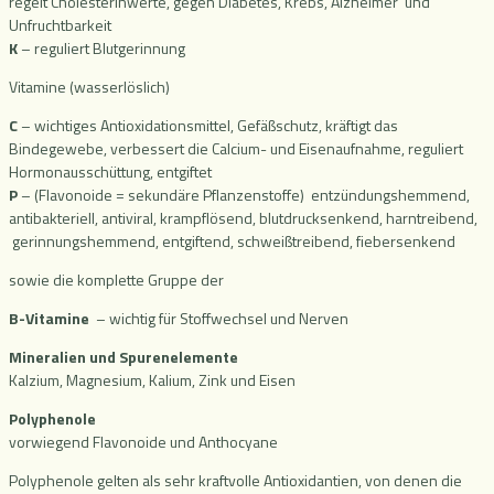
regelt Cholesterinwerte, gegen Diabetes, Krebs, Alzheimer und
Unfruchtbarkeit
K
– reguliert Blutgerinnung
Vitamine (wasserlöslich)
C
– wichtiges Antioxidationsmittel, Gefäßschutz, kräftigt das
Bindegewebe, verbessert die Calcium- und Eisenaufnahme, reguliert
Hormonausschüttung, entgiftet
P
– (Flavonoide = sekundäre Pflanzenstoffe) entzündungshemmend,
antibakteriell, antiviral, krampflösend, blutdrucksenkend, harntreibend,
gerinnungshemmend, entgiftend, schweißtreibend, fiebersenkend
sowie die komplette Gruppe der
B-Vitamine
– wichtig für Stoffwechsel und Nerven
Mineralien und Spurenelemente
Kalzium, Magnesium, Kalium, Zink und Eisen
Polyphenole
vorwiegend Flavonoide und Anthocyane
Polyphenole gelten als sehr kraftvolle Antioxidantien, von denen die