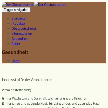
Toggle navigation
Startseite
Produkte
Obstquetscherei
Informationen
Gesundheit
Bilder
Gesundheit
Home
Inhaltsstoffe der Aroniabeeren
Vitamine (fettlöslich)
A
– für Wachstum und Sehkraft, wichtig für unsere Knochen
E
– für junge und gesunde Haut, für glänzendes und gesundes Haar,