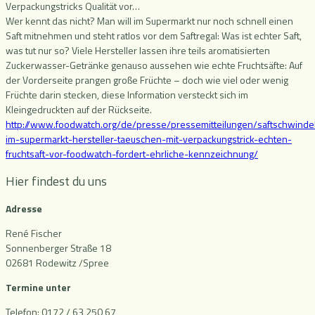
Verpackungstricks Qualität vor…
Wer kennt das nicht? Man will im Supermarkt nur noch schnell einen
Saft mitnehmen und steht ratlos vor dem Saftregal: Was ist echter Saft,
was tut nur so? Viele Hersteller lassen ihre teils aromatisierten
Zuckerwasser-Getränke genauso aussehen wie echte Fruchtsäfte: Auf
der Vorderseite prangen große Früchte – doch wie viel oder wenig
Früchte darin stecken, diese Information versteckt sich im
Kleingedruckten auf der Rückseite.
http://www.foodwatch.org/de/presse/pressemitteilungen/saftschwinde
im-supermarkt-hersteller-taeuschen-mit-verpackungstrick-echten-
fruchtsaft-vor-foodwatch-fordert-ehrliche-kennzeichnung/
Hier findest du uns
Adresse
René Fischer
Sonnenberger Straße 18
02681 Rodewitz /Spree
Termine unter
Telefon: 0172 / 63 250 67